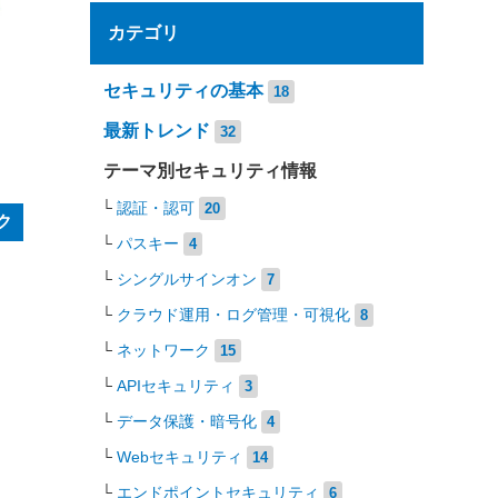
カテゴリ
）
セキュリティの基本
18
最新トレンド
32
テーマ別セキュリティ情報
認証・認可
20
ク
パスキー
4
シングルサインオン
7
クラウド運用・ログ管理・可視化
8
ネットワーク
15
APIセキュリティ
3
データ保護・暗号化
4
Webセキュリティ
14
エンドポイントセキュリティ
6