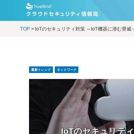
TOP
> IoTのセキュリティ対策 ～IoT機器に潜む脅威
最新トレンド
ネットワーク
IoTのセキュリティ