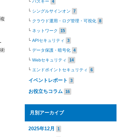
パスキー
4
シングルサインオン
7
ル複
クラウド運用・ログ管理・可視化
8
ネットワーク
15
APIセキュリティ
3
ー
技術
データ保護・暗号化
4
Webセキュリティ
14
エンドポイントセキュリティ
6
イベントレポート
3
お役立ちコラム
16
月別アーカイブ
2025年12月
1